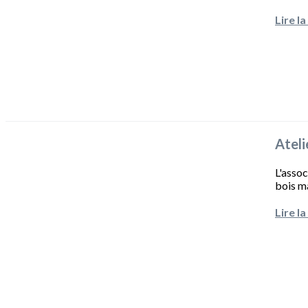
Lire la
Ateli
L'asso
bois ma
Lire la