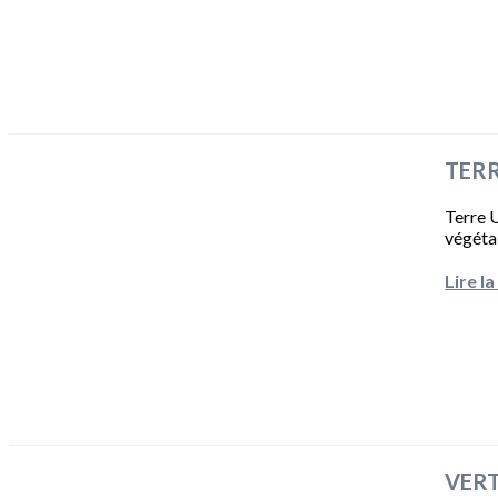
TERRE
Terre U
végétal
Lire la
VERTU