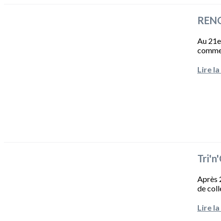
RENOC
Au 21e 
comme p
Lire la
Tri'n
Après 2
de coll
Lire la