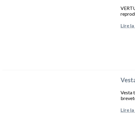
VERTUO
reprodu
Lire la
Vesta
Vesta 
breveté
Lire la