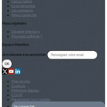
L'association
Le programme
Les membres
Nous contacter
Nous rejoindre
Devenir Membre
Pourquoi adhérer ?
Espace Membre
Je m'abonne à la newsletter
OK
Plan du site
Licences
Mentions légales
CGUV
Paramétrer vos cookies
Se connecter