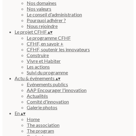
Nos domaines
Nos valeurs
Le conseil d'administration
Pourquoi adhérer ?
Nous rejoindre
Le projet CFHF
▴
▾
Le programme CFHF
CFHF, en savoir +
CFHF, soutenir les innovateurs
Construire
Vivre et Habiter
Les actions
Suivi du programme
Actu & événements
▴
▾
Evénements publics
AAP Encourager l'innovation
Actualités
Comité d'innovation
Galerie photos
En
▴
▾
Home
The association
The program