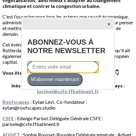
végétalisation, ainsi mieux s'adapter au changement
climatique et contrer la congestion urbaine.
C'est l'occasion pour tous les acteurs que ce soit économique,
administratif ou encore associatif de se rassembler pour penser
et mettre en place ensembles les solutions des toitures de
demain.
ABONNEZ-VOUS À
Cet événement n'est pas une première, il a déjà eu lieu à
NOTRE NEWSLETTER
Rotterdam et à Marseille. Il est donc tout à fait normal qu'il ait
également lieu à Paris, étant donné que c'est un pôle européen
capital.
Vous êtes intéressé.e pour participer ? Contactez 👇
M'abonner maintenant
Inès Justine, Cheffe de projet Paris Rooftop Days :
justinei@csfe.ffbatiment.fr
Roofscapes
: Eytan Levi, Co-fondateur :
eytan@roofscapes.studio
CSFE
: Edwige Parisel, Déléguée Générale CSFE :
parisele@csfe.ffbatiment.fr
ADIVET
: Sophie Rousset-Rouvière Déléguée générale : Adivet