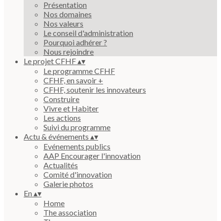
Présentation
Nos domaines
Nos valeurs
Le conseil d'administration
Pourquoi adhérer ?
Nous rejoindre
Le projet CFHF
▴
▾
Le programme CFHF
CFHF, en savoir +
CFHF, soutenir les innovateurs
Construire
Vivre et Habiter
Les actions
Suivi du programme
Actu & événements
▴
▾
Evénements publics
AAP Encourager l'innovation
Actualités
Comité d'innovation
Galerie photos
En
▴
▾
Home
The association