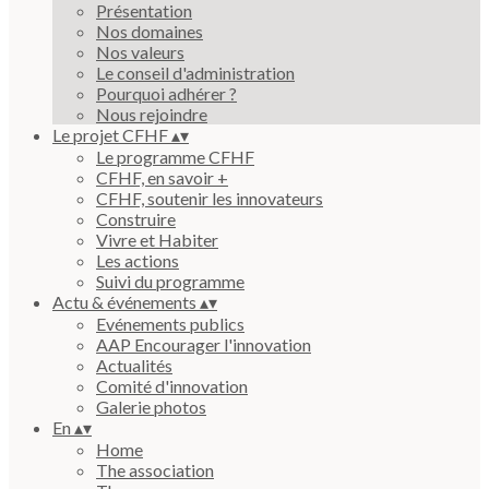
Présentation
Nos domaines
Nos valeurs
Le conseil d'administration
Pourquoi adhérer ?
Nous rejoindre
Le projet CFHF
▴
▾
Le programme CFHF
CFHF, en savoir +
CFHF, soutenir les innovateurs
Construire
Vivre et Habiter
Les actions
Suivi du programme
Actu & événements
▴
▾
Evénements publics
AAP Encourager l'innovation
Actualités
Comité d'innovation
Galerie photos
En
▴
▾
Home
The association