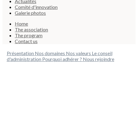
Actualités
Comité d'innovation
Galerie photos
Home
The association
The program
Contact us
Présentation
Nos domaines
Nos valeurs
Le conseil
d'administration
Pourquoi adhérer ?
Nous rejoindre
Vous
souhaitez
devenir