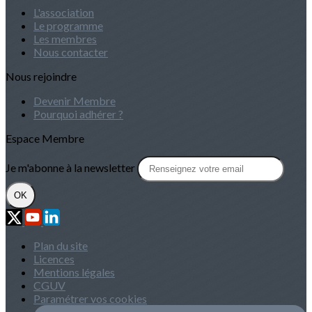
L'association
Le programme
Les membres
Nous contacter
Nous rejoindre
Devenir Membre
Pourquoi adhérer ?
Espace Membre
Je m'abonne à la newsletter
OK
Plan du site
Licences
Mentions légales
CGUV
Paramétrer vos cookies