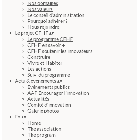
Nos domaines
Nos valeurs
Le conseil d'administration
Pourquoi adhérer ?
Nous rejoindre
Le projet CFHF
▴
▾
Le programme CFHF
CFHF, en savoir +
CFHF, soutenir les innovateurs
Construire
Vivre et Habiter
Les actions
Suivi du programme
Actu & événements
▴
▾
Evénements publics
AAP Encourager l'innovation
Actualités
Comité d'innovation
Galerie photos
En
▴
▾
Home
The association
The program