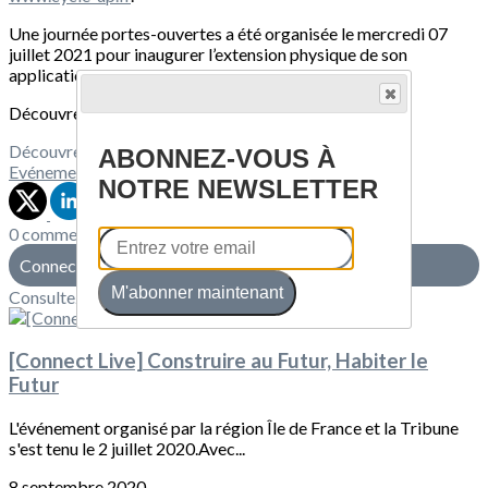
Une journée portes-ouvertes a été organisée le mercredi 07
juillet 2021 pour inaugurer l’extension physique de son
application web.
Découvrez en image cette journée >
ici
Découvrez davantage d'articles sur ces thèmes :
ABONNEZ-VOUS À
Evénement
Action
NOTRE NEWSLETTER
0 commentaire(s)
Connectez-vous pour laisser un commentaire
M'abonner maintenant
Consultez également
[Connect Live] Construire au Futur, Habiter le
Futur
L'événement organisé par la région Île de France et la Tribune
s'est tenu le 2 juillet 2020.Avec...
8 septembre 2020