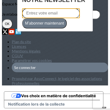
Espace Membre
Je m'abonne à la newsletter
M'abonner maintenant
OK
Plan du site
Licences
Mentions légales
CGUV
Paramétrer vos cookies
Se connecter
Propulsé par AssoConnect, le logiciel des associations
Professionnelles
Vos choix en matière de confidentialité
Notification lors de la collecte