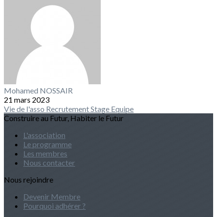
Mohamed NOSSAIR
21 mars 2023
Vie de l'asso
Recrutement
Stage
Equipe
Construire au Futur, Habiter le Futur
L'association
Le programme
Les membres
Nous contacter
Nous rejoindre
Devenir Membre
Pourquoi adhérer ?