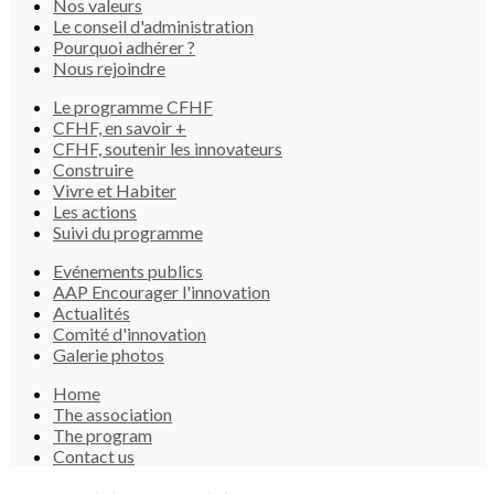
Nos valeurs
Le conseil d'administration
Pourquoi adhérer ?
Nous rejoindre
Le programme CFHF
CFHF, en savoir +
CFHF, soutenir les innovateurs
Construire
Vivre et Habiter
Les actions
Suivi du programme
Evénements publics
AAP Encourager l'innovation
Actualités
Comité d'innovation
Galerie photos
Home
The association
The program
Contact us