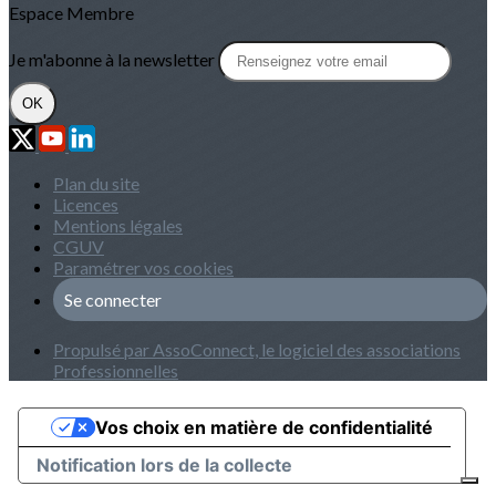
Espace Membre
Je m'abonne à la newsletter
OK
Plan du site
Licences
Mentions légales
CGUV
Paramétrer vos cookies
Se connecter
Propulsé par AssoConnect, le logiciel des associations
Professionnelles
Vos choix en matière de confidentialité
Notification lors de la collecte