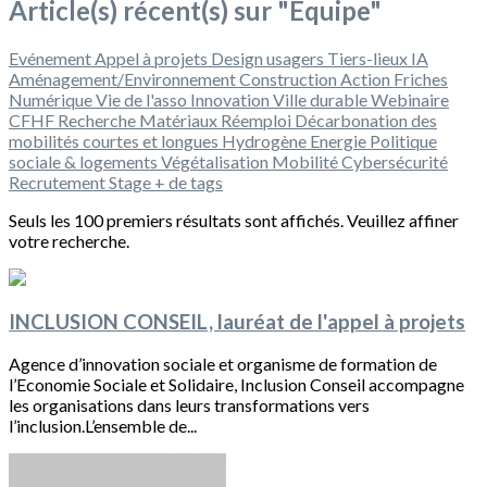
Article(s) récent(s) sur "Equipe"
Evénement
Appel à projets
Design usagers
Tiers-lieux
IA
Aménagement/Environnement
Construction
Action
Friches
Numérique
Vie de l'asso
Innovation
Ville durable
Webinaire
CFHF
Recherche
Matériaux
Réemploi
Décarbonation des
mobilités courtes et longues
Hydrogène
Energie
Politique
sociale & logements
Végétalisation
Mobilité
Cybersécurité
Recrutement
Stage
+ de tags
Seuls les 100 premiers résultats sont affichés. Veuillez affiner
votre recherche.
INCLUSION CONSEIL, lauréat de l'appel à projets
Agence d’innovation sociale et organisme de formation de
l’Economie Sociale et Solidaire, Inclusion Conseil accompagne
les organisations dans leurs transformations vers
l’inclusion.L’ensemble de...