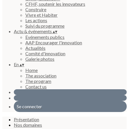
CFHF, soutenir les innovateurs
Construire
Vivre et Habiter
Les actions
Suivi du programme
Actu & événements
▴
▾
Evénements publics
AAP Encourager l'innovation
Actualités
Comité d'innovation
Galerie photos
En
▴
▾
Home
The association
The program
Contact us
Se connecter
Présentation
Nos domaines