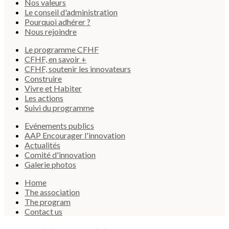
Nos valeurs
Le conseil d'administration
Pourquoi adhérer ?
Nous rejoindre
Le programme CFHF
CFHF, en savoir +
CFHF, soutenir les innovateurs
Construire
Vivre et Habiter
Les actions
Suivi du programme
Evénements publics
AAP Encourager l'innovation
Actualités
Comité d'innovation
Galerie photos
Home
The association
The program
Contact us