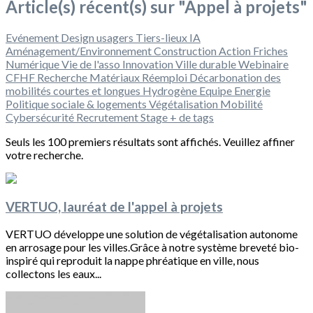
Article(s) récent(s) sur "Appel à projets"
Evénement
Design usagers
Tiers-lieux
IA
Aménagement/Environnement
Construction
Action
Friches
Numérique
Vie de l'asso
Innovation
Ville durable
Webinaire
CFHF
Recherche
Matériaux
Réemploi
Décarbonation des
mobilités courtes et longues
Hydrogène
Equipe
Energie
Politique sociale & logements
Végétalisation
Mobilité
Cybersécurité
Recrutement
Stage
+ de tags
Seuls les 100 premiers résultats sont affichés. Veuillez affiner
votre recherche.
VERTUO, lauréat de l'appel à projets
VERTUO développe une solution de végétalisation autonome
en arrosage pour les villes.Grâce à notre système breveté bio-
inspiré qui reproduit la nappe phréatique en ville, nous
collectons les eaux...