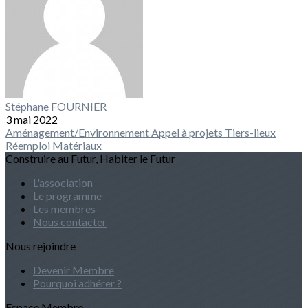
Stéphane FOURNIER
3 mai 2022
Aménagement/Environnement
Appel à projets
Tiers-lieux
Réemploi
Matériaux
Construire au Futur, Habiter le Futur
L'association
Le programme
Les membres
Nous contacter
Nous rejoindre
Devenir Membre
Pourquoi adhérer ?
Espace Membre