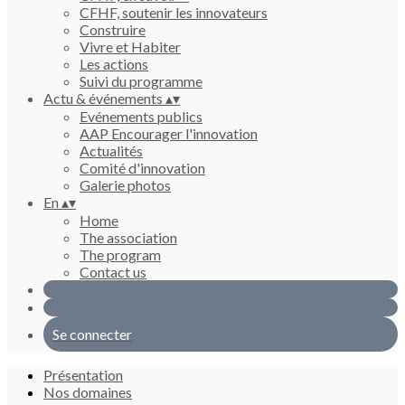
CFHF, soutenir les innovateurs
Construire
Vivre et Habiter
Les actions
Suivi du programme
Actu & événements
▴
▾
Evénements publics
AAP Encourager l'innovation
Actualités
Comité d'innovation
Galerie photos
En
▴
▾
Home
The association
The program
Contact us
Se connecter
Présentation
Nos domaines