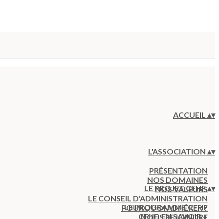
ACCUEIL
▴
▾
L'ASSOCIATION
▴
▾
PRÉSENTATION
NOS DOMAINES
LE PROJET CFHF
▴
▾
NOS VALEURS
LE CONSEIL D'ADMINISTRATION
LE PROGRAMME CFHF
POURQUOI ADHÉRER ?
CFHF, EN SAVOIR +
NOUS REJOINDRE