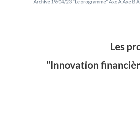
Archive 19/04/23 "Le programme"
Axe A
Axe B
A
Les pro
"Innovation financièr