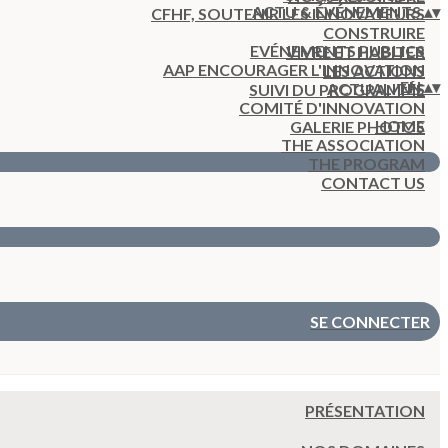
ACTU & ÉVÉNEMENTS
▴
▾
CFHF, SOUTENIR LES INNOVATEURS
CONSTRUIRE
EVÉNEMENTS PUBLICS
VIVRE ET HABITER
AAP ENCOURAGER L'INNOVATION
LES ACTIONS
EN
▴
▾
ACTUALITÉS
SUIVI DU PROGRAMME
COMITÉ D'INNOVATION
HOME
GALERIE PHOTOS
THE ASSOCIATION
THE PROGRAM
CONTACT US
SE CONNECTER
PRÉSENTATION