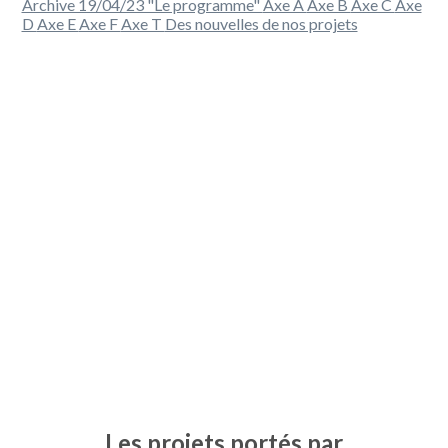
Archive 19/04/23 "Le programme"
Axe A
Axe B
Axe C
Axe
D
Axe E
Axe F
Axe T
Des nouvelles de nos projets
Les 12 projets de l'Axe F
"Service numérique et
intelligence territoriale"
Les projets portés par