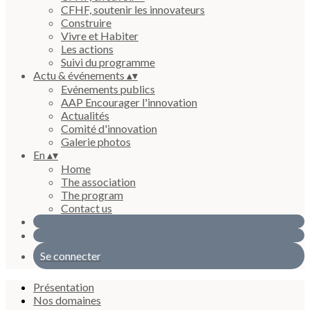
CFHF, soutenir les innovateurs
Construire
Vivre et Habiter
Les actions
Suivi du programme
Actu & événements
▴
▾
Evénements publics
AAP Encourager l'innovation
Actualités
Comité d'innovation
Galerie photos
En
▴
▾
Home
The association
The program
Contact us
Se connecter
Présentation
Nos domaines