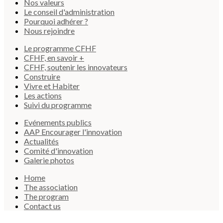
Nos valeurs
Le conseil d'administration
Pourquoi adhérer ?
Nous rejoindre
Le programme CFHF
CFHF, en savoir +
CFHF, soutenir les innovateurs
Construire
Vivre et Habiter
Les actions
Suivi du programme
Evénements publics
AAP Encourager l'innovation
Actualités
Comité d'innovation
Galerie photos
Home
The association
The program
Contact us